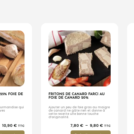
25% FOIE DE
FRITONS DE CANARD FARCI AU
FOIE DE CANARD 20%
ourmandise qui
Ajouter un peu de foie gras au maigre
ves
de canard ne gâte rien et donne à
cette recette une bonne touche
d’originalité.
–
10,90
€
7,80
€
–
9,80
€
TTC
TTC