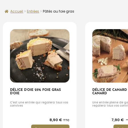
Accueil
Entrées
Pâtés au foie gras
DÉLICE D’OIE 25% FOIE GRAS
DÉLICE DE CANARD 
D’OIE
CANARD
C'est une entrée qui regalera tous vos
Une entrée pleine de g
convives
regalera tous vos convi
8,90
€
7,90
€
TTC