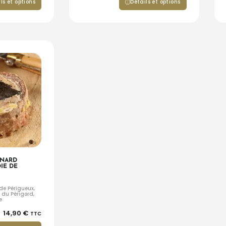
ls et options
Détails et options
ANARD
IE DE
 de Périgueux,
 du Périgord,
e
14,90
€
TTC