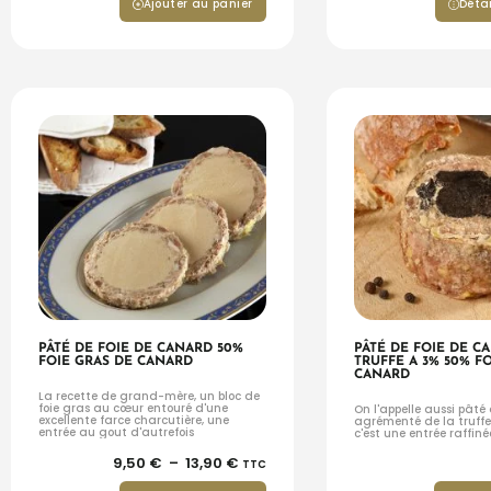
Ajouter au panier
Détai
PÂTÉ DE FOIE DE CANARD 50%
PÂTÉ DE FOIE DE C
FOIE GRAS DE CANARD
TRUFFE A 3% 50% FO
CANARD
La recette de grand-mère, un bloc de
foie gras au cœur entouré d'une
On l'appelle aussi pâté
excellente farce charcutière, une
agrémenté de la truffe
entrée au gout d'autrefois
c'est une entrée raffiné
9,50
€
–
13,90
€
TTC