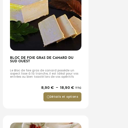
BLOC DE FOIE GRAS DE CANARD DU
SUD OUEST
Le Bloc de foie gras de canard possède un
aspect lisse à la tranche, il est idéal pour vos
entrées ou bien toasté lors de vos apéritifs
8,90
€
–
18,90
€
TTC
Détails et options