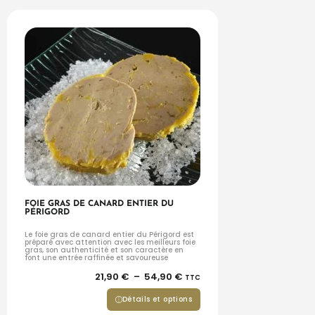
FOIE GRAS DE CANARD ENTIER DU
PÉRIGORD
Le foie gras de canard entier du Périgord est
préparé avec attention avec les meilleurs foie
gras, son authenticité et son caractère en
font une entrée raffinée et savoureuse
21,90
€
–
54,90
€
TTC
Détails et options