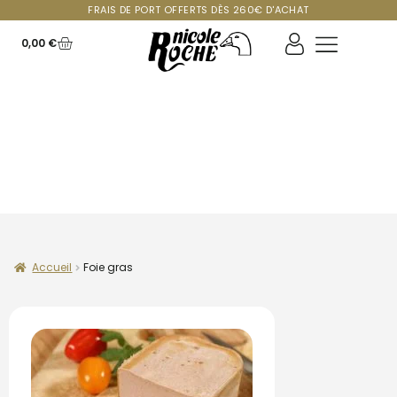
FRAIS DE PORT OFFERTS DÈS 260€ D'ACHAT
0,00
€
GOÛTEZ LA
DIFFÉRENCE
Accueil
Foie gras