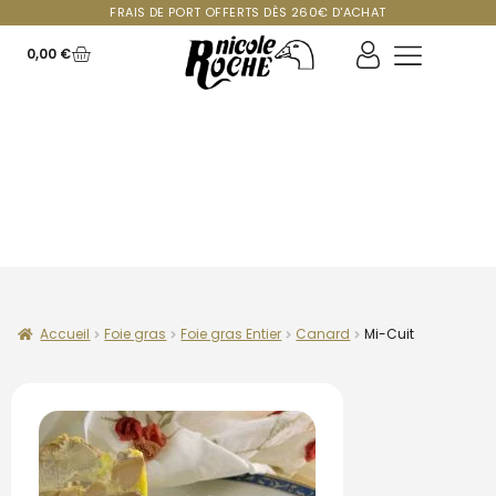
FRAIS DE PORT OFFERTS DÈS 260€ D'ACHAT
0,00
€
GOÛTEZ LA
DIFFÉRENCE
Accueil
Foie gras
Foie gras Entier
Canard
Mi-Cuit