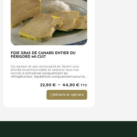
FOIE GRAS DE CANARD ENTIER DU
PÉRIGORD MI-CUIT
Sa saveur et son onctuosité en feront une
entrée incontournable et seduira tous vos
invités
A conserver uniquement au
réfrigérateur.
Expédition uniquement pour la
France métropolitaine
22,90
€
–
44,90
€
TTC
Détails et options