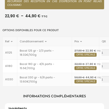
RÉCUPÉRER DÈS RÉCEPTION EN CAS D'EXPÉDITION EN POINT RELAIS
COLISSIMO.
22,90
€
–
44,90
€
TTC
OPTIONS DISPONIBLES POUR CE PRODUIT
Ref
Conditionnement
Prix
Qtt
Bocal 125 gr - 2/3 parts -
27,90
€
22,90
€
TTC
A1125
18.32€/100g
Bocal 180 gr - 4/6 parts -
32,90
€
27,90
€
TTC
A1180
15.5€/100g
Bocal 330 gr - 6/8 parts -
50,90
€
44,90
€
TTC
A1330
13.60€/100g
INFORMATIONS COMPLÉMENTAIRES
Ingrédients