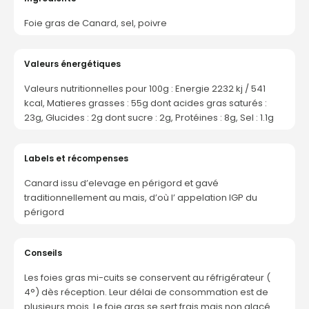
Foie gras de Canard, sel, poivre
Valeurs énergétiques
Valeurs nutritionnelles pour 100g : Energie 2232 kj / 541
kcal, Matieres grasses : 55g dont acides gras saturés :
23g, Glucides : 2g dont sucre : 2g, Protéines : 8g, Sel : 1.1g
Labels et récompenses
Canard issu d’elevage en périgord et gavé
traditionnellement au mais, d’où l’ appelation IGP du
périgord
Conseils
Les foies gras mi-cuits se conservent au réfrigérateur (
4°) dès réception. Leur délai de consommation est de
plusieurs mois. Le foie gras se sert frais mais non glacé.