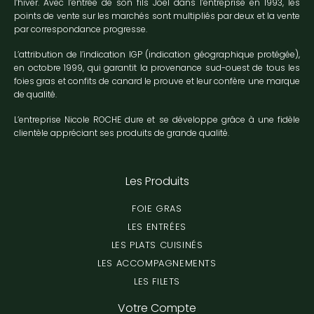
l’hiver. Avec l’entrée de son fils Joël dans l’entreprise en 1993, les
points de vente sur les marchés sont multipliés par deux et la vente
par correspondance progresse.
L’attribution de l’indication IGP (indication géographique protégée),
en octobre 1999, qui garantit la provenance sud-ouest de tous les
foies gras et confits de canard le prouve et leur confère une marque
de qualité.
L’entreprise Nicole ROCHE dure et se développe grâce à une fidèle
clientèle appréciant ses produits de grande qualité.
Les Produits
FOIE GRAS
LES ENTRÉES
LES PLATS CUISINÉS
LES ACCOMPAGNEMENTS
LES FILETS
Votre Compte