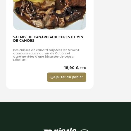
SALMIS DE CANARD AUX CÈPES ET VIN
DE CAHORS
Des cuisses de canard mijotées lentement
dans une sauce au vin de Cahors et
agrémentées d'une fricassée de cèpes.
Excellent !
18,90
€
TTC
Ajouter au panier