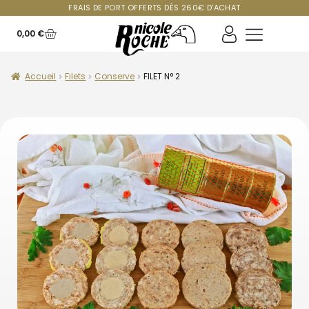
FRAIS DE PORT OFFERTS DÈS 260€ D'ACHAT
0,00
€
Accueil
Filets
Conserve
FILET N° 2